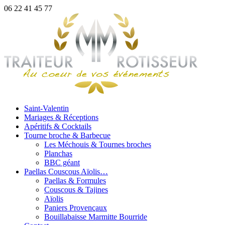
06 22 41 45 77
Saint-Valentin
Mariages & Réceptions
Apéritifs & Cocktails
Tourne broche & Barbecue
Les Méchouis & Tournes broches
Planchas
BBC géant
Paellas Couscous Aïolis…
Paellas & Formules
Couscous & Tajines
Aïolis
Paniers Provençaux
Bouillabaisse Marmitte Bourride