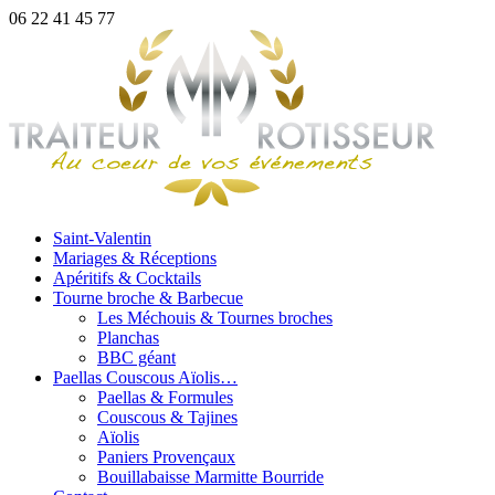
06 22 41 45 77
Saint-Valentin
Mariages & Réceptions
Apéritifs & Cocktails
Tourne broche & Barbecue
Les Méchouis & Tournes broches
Planchas
BBC géant
Paellas Couscous Aïolis…
Paellas & Formules
Couscous & Tajines
Aïolis
Paniers Provençaux
Bouillabaisse Marmitte Bourride