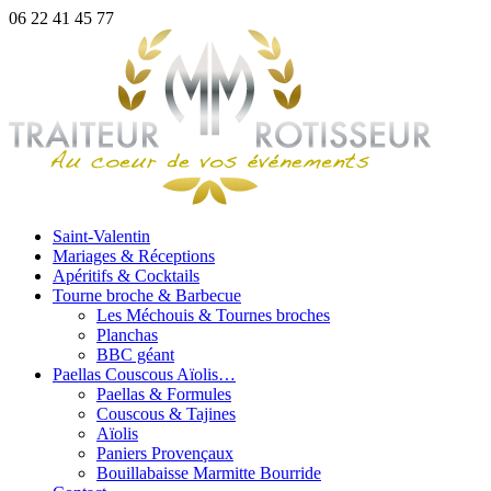
06 22 41 45 77
Saint-Valentin
Mariages & Réceptions
Apéritifs & Cocktails
Tourne broche & Barbecue
Les Méchouis & Tournes broches
Planchas
BBC géant
Paellas Couscous Aïolis…
Paellas & Formules
Couscous & Tajines
Aïolis
Paniers Provençaux
Bouillabaisse Marmitte Bourride