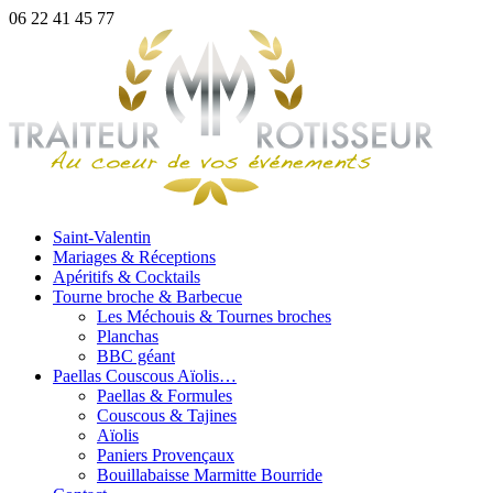
06 22 41 45 77
Saint-Valentin
Mariages & Réceptions
Apéritifs & Cocktails
Tourne broche & Barbecue
Les Méchouis & Tournes broches
Planchas
BBC géant
Paellas Couscous Aïolis…
Paellas & Formules
Couscous & Tajines
Aïolis
Paniers Provençaux
Bouillabaisse Marmitte Bourride