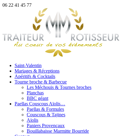
06 22 41 45 77
Saint-Valentin
Mariages & Réceptions
Apéritifs & Cocktails
Tourne broche & Barbecue
Les Méchouis & Tournes broches
Planchas
BBC géant
Paellas Couscous Aïolis…
Paellas & Formules
Couscous & Tajines
Aïolis
Paniers Provençaux
Bouillabaisse Marmitte Bourride