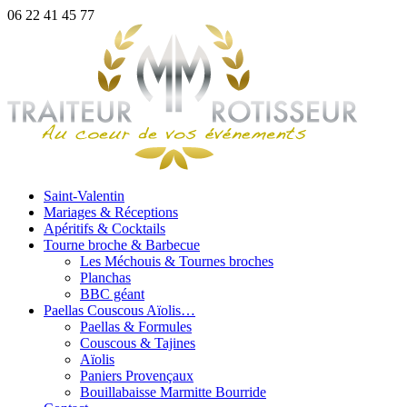
06 22 41 45 77
Saint-Valentin
Mariages & Réceptions
Apéritifs & Cocktails
Tourne broche & Barbecue
Les Méchouis & Tournes broches
Planchas
BBC géant
Paellas Couscous Aïolis…
Paellas & Formules
Couscous & Tajines
Aïolis
Paniers Provençaux
Bouillabaisse Marmitte Bourride